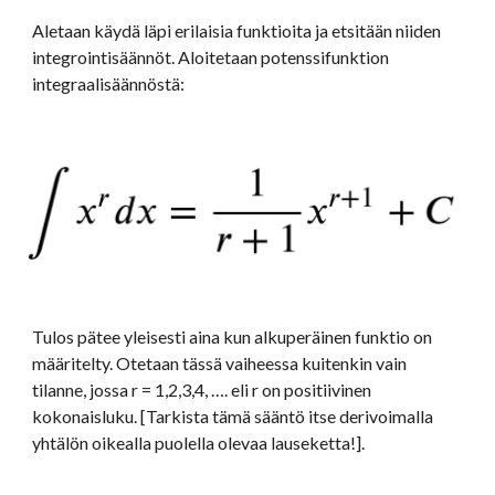
Aletaan käydä läpi erilaisia funktioita ja etsitään niiden 
integrointisäännöt. Aloitetaan potenssifunktion 
integraalisäännöstä: 
Tulos pätee yleisesti aina kun alkuperäinen funktio on 
määritelty. Otetaan tässä vaiheessa kuitenkin vain 
tilanne, jossa r = 1,2,3,4, …. eli r on positiivinen 
kokonaisluku. [Tarkista tämä sääntö itse derivoimalla 
yhtälön oikealla puolella olevaa lauseketta!]. 