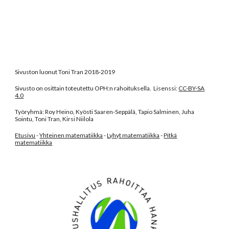
Sivuston luonut Toni Tran 2018-2019
Sivusto on osittain toteutettu OPH:n rahoituksella. Lisenssi:
CC-BY-SA
4.0
Työryhmä: Roy Heino, Kyösti Saaren-Seppälä, Tapio Salminen, Juha
Sointu, Toni Tran, Kirsi Niilola
Etusivu
-
Yhteinen matematiikka
-
Lyhyt matematiikka
-
Pitkä
matematiikka