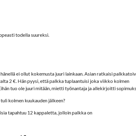
easti todella suureksi.
hänellä ei ollut kokemusta juuri lainkaan. Asian ratkaisi palkkatoiv
alta 2 €. Hän pyysi, että palkka tuplaantuisi joka viikko kolmen 
än tuo ole juuri mitään, mietti työnantaja ja allekirjoitti sopimuks
a tuli kolmen kuukauden jälkeen?
sia tapahtuu 12 kappaletta, jolloin palkka on