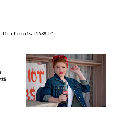
Liisa-Petteri sai 16384 €.
 
tä 