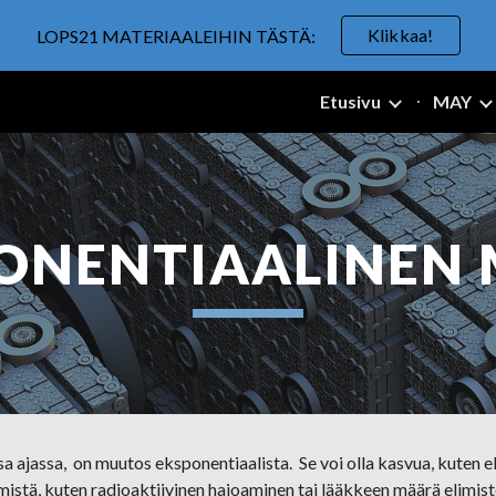
Klikkaa!
LOPS21 MATERIAALEIHIN TÄSTÄ:
ip to main content
Skip to navigat
Etusivu
MAY
ONENTIAALINEN 
jassa,  on muutos eksponentiaalista.  Se voi olla kasvua, kuten eläi
mistä, kuten radioaktiivinen hajoaminen tai lääkkeen määrä elimist