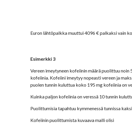
Euron lähtöpalkka muuttui 4096 € palkaksi vain ko
Esimerkki 3
Vereen imeytyneen kofeiinin määrä puolittuu noin 5
kofeiinia. Kofeiini imeytyy nopeasti vereen ja maks
puolen tunnin kuluttua koko 195 mg kofeiinia on ve
Kuinka paljon kofeiinia on veressä 10 tunnin kulu
Puolittumisia tapahtuu kymmenessä tunnissa kaksi, jo
Kofeiinin puolittumista kuvaava malli olisi