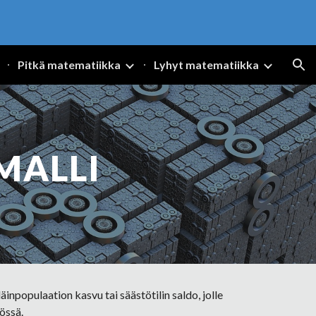
ion
Pitkä matematiikka
Lyhyt matematiikka
MALLI
npopulaation kasvu tai säästötilin saldo, jolle 
össä.