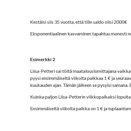
Kestäisi siis 35 vuotta, että tilin saldo olisi 2000€
Eksponentiaalinen kasvaminen tapahtuu monesti nop
Esimerkki 2
Liisa-Petteri sai töitä maatalouslomittajana vaikka 
pyysi ensimmäiseltä viikolta palkkaa 1 € ja seuraav
kuukauden ajan. Tämän jälkeen se pysyisi samana. Eih
Kuinka paljon Liisa-Petterin viikkopalkaksi lopult
Ensimmäiseltä viikolta palkka on 1 € ja tuplaantumi