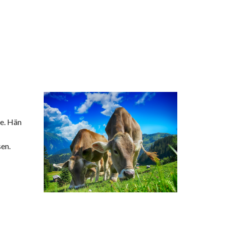
e. Hän 
en. 