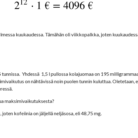
lmessa kuukaudessa. Tämähän oli viikkopalkka, joten kuukaudessa 
 tunnissa.  Yhdessä  1,5 l pullossa kolajuomaa on 195 milligrammaa
imivaikutus on nähtävissä noin puolen tunnin kuluttua. Oletetaan, et
ressä. 
ttua maksimivaikutuksesta?
ten kofeiinia on jäljellä neljäsosa, eli 48,75 mg.