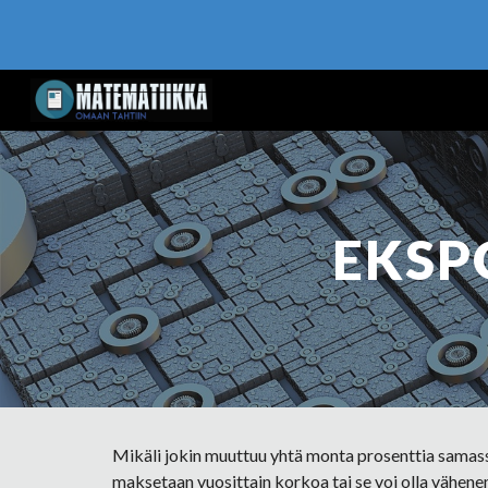
Sk
EKSP
Mikäli jokin muuttuu yhtä monta prosenttia samassa a
maksetaan vuosittain korkoa tai se voi olla vähene