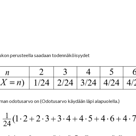
lukon perusteella saadaan todennäköisyydet
man odotusarvo on (Odotusarvo käydään läpi alapuolella.)