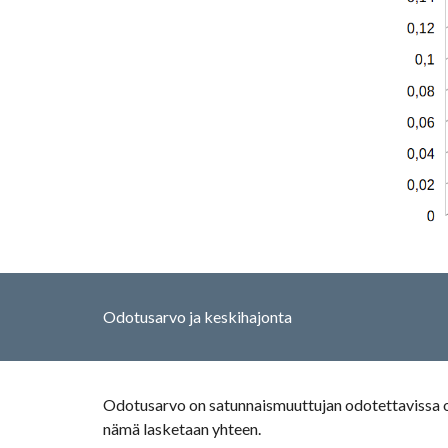
Odotusarvo ja keskihajonta
Odotusarvo on satunnaismuuttujan odotettavissa ol
nämä lasketaan yhteen.