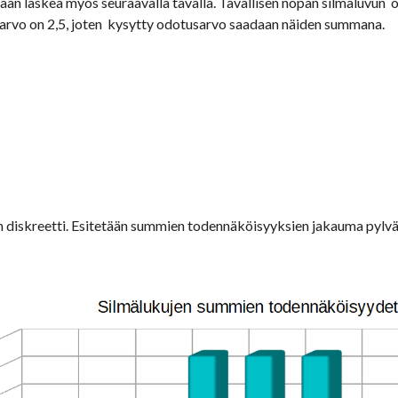
aan laskea myös seuraavalla tavalla. Tavallisen nopan silmäluvun  
arvo on 2,5, joten  kysytty odotusarvo saadaan näiden summana.
n diskreetti. Esitetään summien todennäköisyyksien jakauma pyl