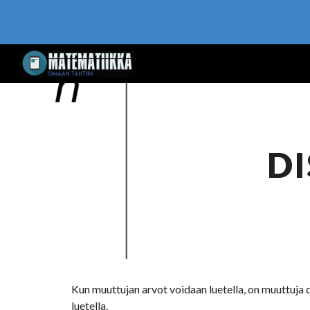
Sk
D
Kun muuttujan arvot voidaan luetella, on muuttuja di
luetella.