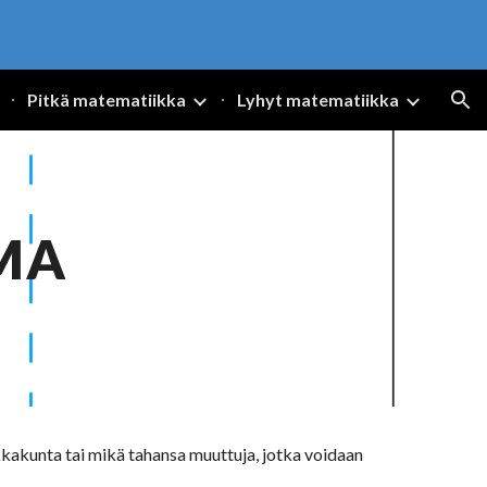
ion
Pitkä matematiikka
Lyhyt matematiikka
MA
ikkakunta tai mikä tahansa muuttuja, jotka voidaan 