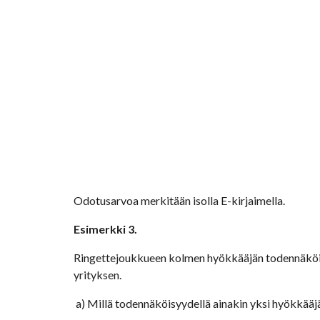
Odotusarvoa merkitään isolla E-kirjaimella.
Esimerkki 3.
Ringettejoukkueen kolmen hyökkääjän todennäköisy
yrityksen.
 a) Millä todennäköisyydellä ainakin yksi hyökkääj