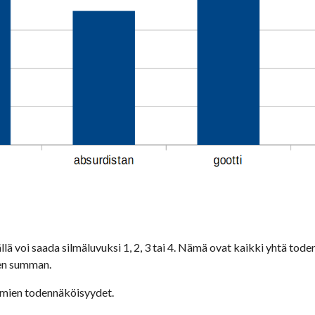
ä voi saada silmäluvuksi 1, 2, 3 tai 4. Nämä ovat kaikki yhtä todenn
jen summan. 
mmien todennäköisyydet. 