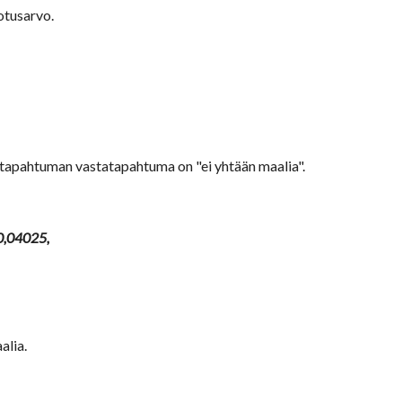
tusarvo. 
-tapahtuman vastatapahtuma on "ei yhtään maalia".
 0,04025, 
alia. 