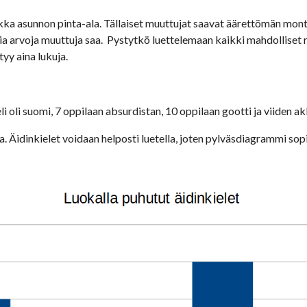
ikka asunnon pinta-ala. Tällaiset muuttujat saavat äärettömän monta
 arvoja muuttuja saa.  Pystytkö luettelemaan kaikki mahdolliset rea
tyy aina lukuja.
li oli suomi, 7 oppilaan absurdistan, 10 oppilaan gootti ja viiden ak
. Äidinkielet voidaan helposti luetella, joten pylväsdiagrammi sopi