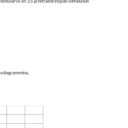
odotusarvo on 3,5 ja tetraedrinopan silmäluvun 
väsdiagrammina.