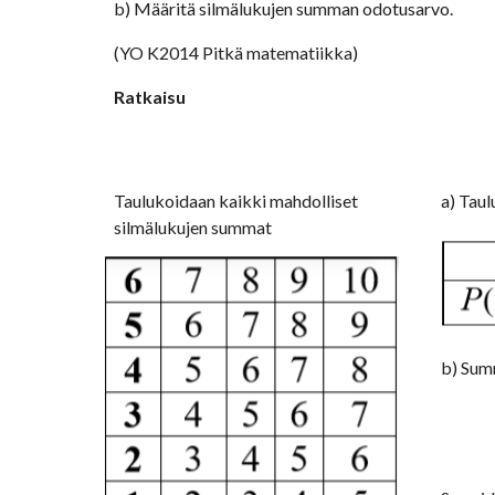
b) Määritä silmälukujen summan odotusarvo. 
(YO K2014 Pitkä matematiikka)
Ratkaisu
Taulukoidaan kaikki mahdolliset 
a) Tau
silmälukujen summat
b) Sum