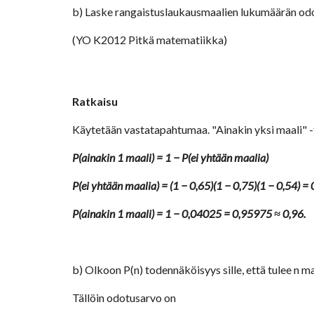
b) Laske rangaistuslaukausmaalien lukumäärän odo
(YO K2012 Pitkä matematiikka)
Ratkaisu
Käytetään vastatapahtumaa. "Ainakin yksi maali" 
P(ainakin 1 maali) = 1 − P(ei yhtään maalia)  
P(ei yhtään maalia) = (1 − 0,65)(1 − 0,75)(1 − 0,54) =
P(ainakin 1 maali) = 1 − 0,04025 = 0,95975 ≈ 0,96. 
b) Olkoon P(n) todennäköisyys sille, että tulee n ma
Tällöin odotusarvo on