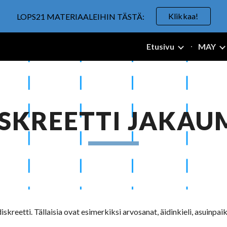
Klikkaa!
LOPS21 MATERIAALEIHIN TÄSTÄ:
ip to main content
Skip to navigat
Etusivu
MAY
ISKREETTI JAKAU
skreetti. Tällaisia ovat esimerkiksi arvosanat, äidinkieli, asuinpa