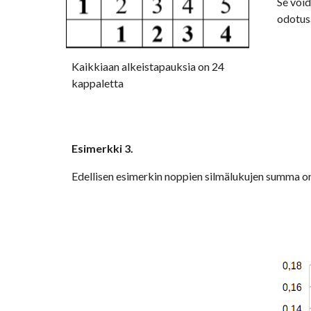
Se void
odotus
Kaikkiaan alkeistapauksia on 24 
kappaletta
Esimerkki 3.
Edellisen esimerkin noppien silmälukujen summa o