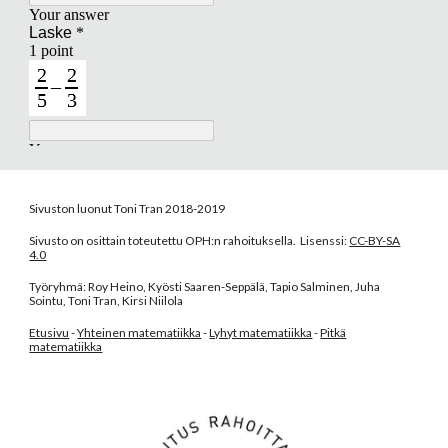
Sivuston luonut Toni Tran 2018-2019
Sivusto on osittain toteutettu OPH:n rahoituksella. Lisenssi:
CC-BY-SA
4.0
Työryhmä: Roy Heino, Kyösti Saaren-Seppälä, Tapio Salminen, Juha
Sointu, Toni Tran, Kirsi Niilola
Etusivu
-
Yhteinen matematiikka
-
Lyhyt matematiikka
-
Pitkä
matematiikka