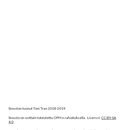
Sivuston luonut Toni Tran 2018-2019
Sivusto on osittain toteutettu OPH:n rahoituksella. Lisenssi:
CC-BY-SA
4.0