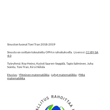
Sivuston luonut Toni Tran 2018-2019
Sivusto on osittain toteutettu OPH:n rahoituksella. Lisenssi:
CC-BY-SA
4.0
Työryhmä: Roy Heino, Kyösti Saaren-Seppälä, Tapio Salminen, Juha
Sointu, Toni Tran, Kirsi Niilola
Etusivu
-
Yhteinen matematiikka
-
Lyhyt matematiikka
-
Pitkä
matematiikka