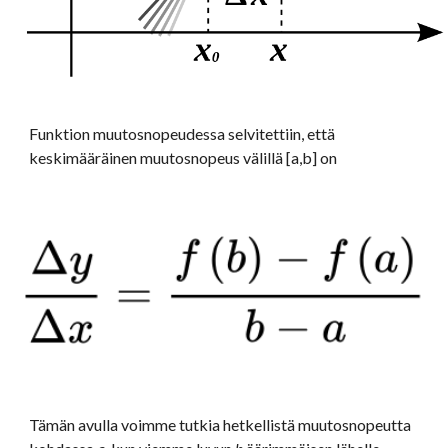
Funktion muutosnopeudessa selvitettiin, että 
keskimääräinen muutosnopeus välillä [a,b] on
Tämän avulla voimme tutkia hetkellistä muutosnopeutta 