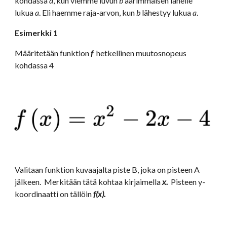
kohdassa 
a
, kun viemme luvun 
b
 äärimmäisen lähelle 
lukua 
a
. Eli haemme raja-arvon, kun 
b
 lähestyy lukua 
a
.
Esimerkki 1
Määritetään funktion 
f 
 hetkellinen muutosnopeus 
kohdassa 4
Valitaan funktion kuvaajalta piste B, joka on pisteen A 
jälkeen.  Merkitään tätä kohtaa kirjaimella 
x.  
Pisteen y-
koordinaatti on tällöin 
f(x).