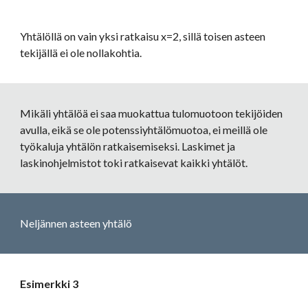
Yhtälöllä on vain yksi ratkaisu x=2, sillä toisen asteen 
tekijällä ei ole nollakohtia.
Mikäli yhtälöä ei saa muokattua tulomuotoon tekijöiden 
avulla, eikä se ole potenssiyhtälömuotoa, ei meillä ole 
työkaluja yhtälön ratkaisemiseksi. Laskimet ja 
laskinohjelmistot toki ratkaisevat kaikki yhtälöt.
Neljännen asteen yhtälö
Esimerkki 3