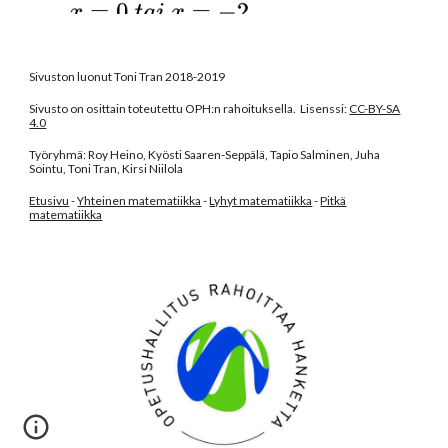
Sivuston luonut Toni Tran 2018-2019
Sivusto on osittain toteutettu OPH:n rahoituksella. Lisenssi:
CC-BY-SA
4.0
Työryhmä: Roy Heino, Kyösti Saaren-Seppälä, Tapio Salminen, Juha
Sointu, Toni Tran, Kirsi Niilola
Etusivu
-
Yhteinen matematiikka
-
Lyhyt matematiikka
-
Pitkä
matematiikka