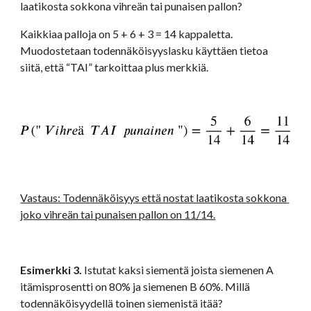
laatikosta sokkona vihreän tai punaisen pallon?
Kaikkiaa palloja on 5 + 6 + 3 = 14 kappaletta. 
Muodostetaan todennäköisyyslasku käyttäen tietoa 
siitä, että “TAI” tarkoittaa plus merkkiä.
Vastaus: Todennäköisyys että nostat laatikosta sokkona 
joko vihreän tai punaisen pallon on 11/14.
Esimerkki 3. 
Istutat kaksi siementä joista siemenen A 
itämisprosentti on 80% ja siemenen B 60%. Millä 
todennäköisyydellä toinen siemenistä itää?