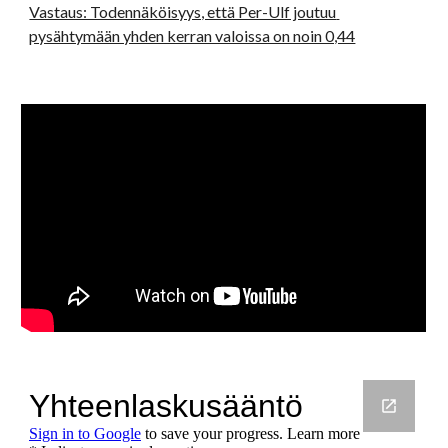
Vastaus: Todennäköisyys, että Per-Ulf joutuu 
pysähtymään yhden kerran valoissa on noin 0,44