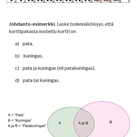
Johdanto-esimerkki. 
Laske todennäköisyys, että 
korttipakasta nostettu kortti on 
a)    pata.
b)    kuningas.
c)    pata ja kuningas (eli patakuningas).
d)    pata tai kuningas.