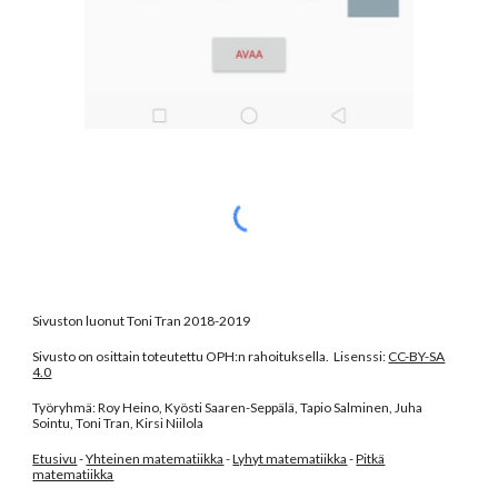
Sivuston luonut Toni Tran 2018-2019
Sivusto on osittain toteutettu OPH:n rahoituksella. Lisenssi:
CC-BY-SA
4.0
Työryhmä: Roy Heino, Kyösti Saaren-Seppälä, Tapio Salminen, Juha
Sointu, Toni Tran, Kirsi Niilola
Etusivu
-
Yhteinen matematiikka
-
Lyhyt matematiikka
-
Pitkä
matematiikka